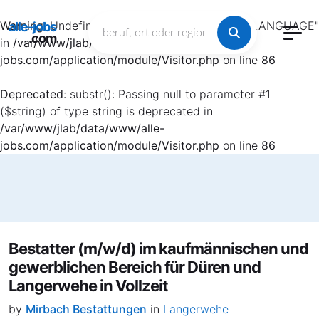
Warning
: Undefined array key "HTTP_ACCEPT_LANGUAGE"
alle-jobs
.com
in
/var/www/jlab/data/www/alle-
jobs.com/application/module/Visitor.php
on line
86
Deprecated
: substr(): Passing null to parameter #1
($string) of type string is deprecated in
/var/www/jlab/data/www/alle-
jobs.com/application/module/Visitor.php
on line
86
Bestatter (m/w/d) im kaufmännischen und
gewerblichen Bereich für Düren und
Langerwehe in Vollzeit
by
Mirbach Bestattungen
in
Langerwehe