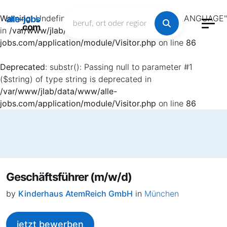
Warning
: Undefined array key "HTTP_ACCEPT_LANGUAGE"
alle-jobs
.com
in
/var/www/jlab/data/www/alle-
jobs.com/application/module/Visitor.php
on line
86
Deprecated
: substr(): Passing null to parameter #1
($string) of type string is deprecated in
/var/www/jlab/data/www/alle-
jobs.com/application/module/Visitor.php
on line
86
Geschäftsführer (m/w/d)
by
Kinderhaus AtemReich GmbH
in
München
jetzt bewerben