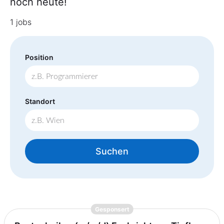
noch heute!
1 jobs
Position
Standort
Suchen
{prompt.job}
Gesponsert