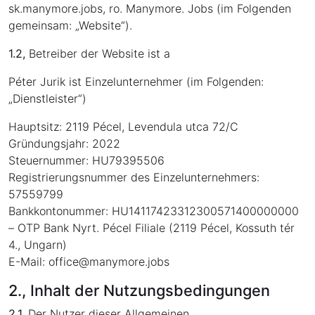
sk.manymore.jobs, ro. Manymore. Jobs (im Folgenden
gemeinsam: „Website“).
1.2,
Betreiber der Website ist a
Péter Jurik ist Einzelunternehmer (im Folgenden:
„Dienstleister“)
Hauptsitz: 2119 Pécel, Levendula utca 72/C
Gründungsjahr: 2022
Steuernummer: HU79395506
Registrierungsnummer des Einzelunternehmers:
57559799
Bankkontonummer: HU14117423312300571400000000
– OTP Bank Nyrt. Pécel Filiale (2119 Pécel, Kossuth tér
4., Ungarn)
E-Mail: office
@
manymore.jobs
2., Inhalt der Nutzungsbedingungen
2.1,
Der Nutzer dieser Allgemeinen