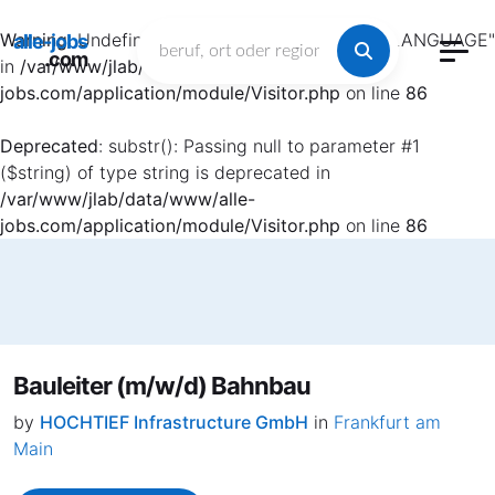
Warning
: Undefined array key "HTTP_ACCEPT_LANGUAGE"
alle-jobs
.com
in
/var/www/jlab/data/www/alle-
jobs.com/application/module/Visitor.php
on line
86
Deprecated
: substr(): Passing null to parameter #1
($string) of type string is deprecated in
/var/www/jlab/data/www/alle-
jobs.com/application/module/Visitor.php
on line
86
Bauleiter (m/w/d) Bahnbau
by
HOCHTIEF Infrastructure GmbH
in
Frankfurt am
Main