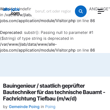
Warning
: Undefined array key "HTTP_ACCEPT_LANGUAGE"
alle-jobs
.com
in
/var/www/jlab/data/www/alle-
jobs.com/application/module/Visitor.php
on line
86
Deprecated
: substr(): Passing null to parameter #1
($string) of type string is deprecated in
/var/www/jlab/data/www/alle-
jobs.com/application/module/Visitor.php
on line
86
Bauingenieur / staatlich geprüfter
Bautechniker für das technische Bauamt -
Fachrichtung Tiefbau (m/w/d)
by
Gemeinde Poing
in
Poing