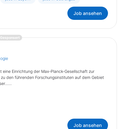
Job ansehen
{prompt.job}
Gesponsert
logie
ist eine Einrichtung der Max-Planck-Gesellschaft zur
 zu den führenden Forschungsinstituten auf dem Gebiet
r......
Job ansehen