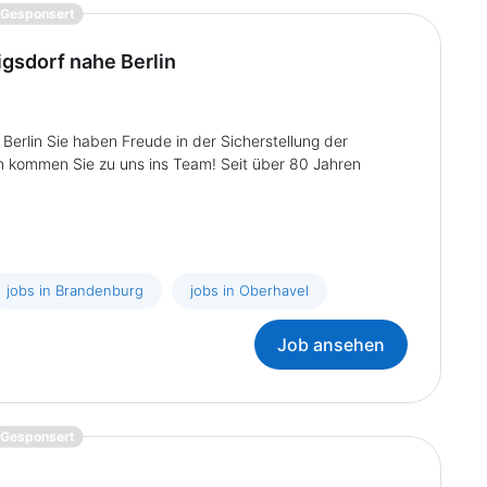
{prompt.job}
Gesponsert
igsdorf nahe Berlin
Berlin Sie haben Freude in der Sicherstellung der
n kommen Sie zu uns ins Team! Seit über 80 Jahren
jobs in Brandenburg
jobs in Oberhavel
Job ansehen
{prompt.job}
Gesponsert