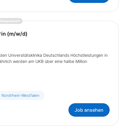
{prompt.job}
Gesponsert
*in (m/w/d)
sten Universitätsklinika Deutschlands Höchstleistungen in
ährlich werden am UKB über eine halbe Million
n Nordrhein-Westfalen
Job ansehen