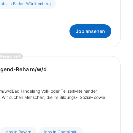
jobs in Baden-Württemberg
Job ansehen
{prompt.job}
Gesponsert
 Jugend-Reha m/w/d
m/w/dBad Hindelang Voll- oder TeilzeitMiteinander
Wir suchen Menschen, die im Bildungs-, Sozial- sowie
jobs in Bayern
jobs in Oberallgäu