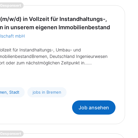
{prompt.job}
Gesponsert
(m/w/d) in Vollzeit für Instandhaltungs-,
 in unserem eigenen Immobilienbestand
llschaft mbH
Vollzeit für Instandhaltungs-, Umbau- und
obilienbestandBremen, Deutschland Ingenieurwesen
ort oder zum nächstmöglichen Zeitpunkt in......
men, Stadt
jobs in Bremen
Job ansehen
{prompt.job}
Gesponsert