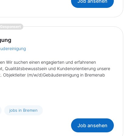
Job ansehen
{prompt.job}
Gesponsert
gung
äudereinigung
men Wir suchen einen engagierten und erfahrenen
ent, Qualitätsbewusstsein und Kundenorientierung unsere
t. Objektleiter (m/w/d)Gebäudereinigung in Bremenab
jobs in Bremen
Job ansehen