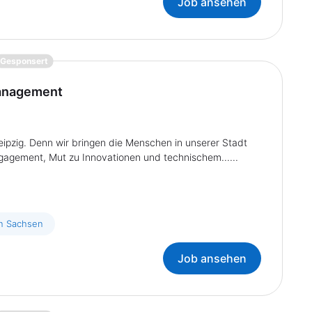
Job ansehen
{prompt.job}
Gesponsert
management
pzig. Denn wir bringen die Menschen in unserer Stadt
ngagement, Mut zu Innovationen und technischem......
in Sachsen
Job ansehen