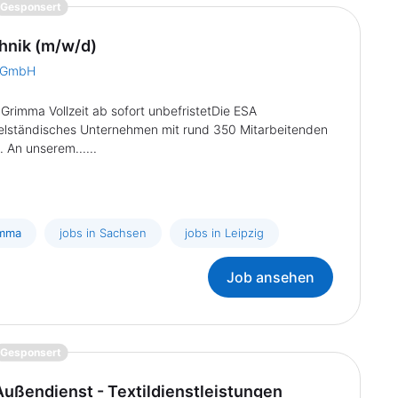
{prompt.job}
Gesponsert
chnik (m/w/d)
a GmbH
Grimma Vollzeit ab sofort unbefristetDie ESA
telständisches Unternehmen mit rund 350 Mitarbeitenden
. An unserem......
imma
jobs in Sachsen
jobs in Leipzig
Job ansehen
{prompt.job}
Gesponsert
ußendienst - Textildienstleistungen