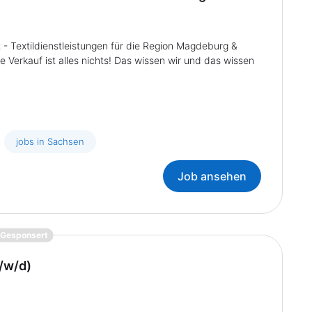
 Textildienstleistungen für die Region Magdeburg &
erkauf ist alles nichts! Das wissen wir und das wissen
jobs in Sachsen
Job ansehen
{prompt.job}
Gesponsert
m/w/d)