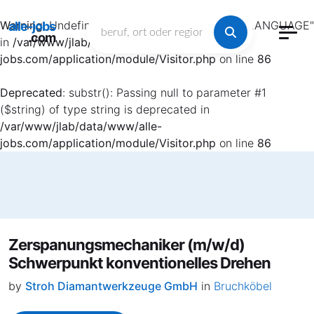
Warning
: Undefined array key "HTTP_ACCEPT_LANGUAGE"
alle-jobs
.com
in
/var/www/jlab/data/www/alle-
jobs.com/application/module/Visitor.php
on line
86
Deprecated
: substr(): Passing null to parameter #1
($string) of type string is deprecated in
/var/www/jlab/data/www/alle-
jobs.com/application/module/Visitor.php
on line
86
Zerspanungsmechaniker (m/w/d)
Schwerpunkt konventionelles Drehen
by
Stroh Diamantwerkzeuge GmbH
in
Bruchköbel