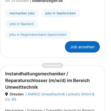
|
stellenanzeigen.de
vor 24 stunden
mechaniker jobs
jobs in Saarbrücken
jobs in Saarland
jobs in Regionalverband Saarbrücken
Job ansehen
{prompt.job}
Gesponsert
Instandhaltungsmechaniker /
Reparaturschlosser (m/w/d) im Bereich
Umwelttechnik
Dresden
|
AMAND Umwelttechnik Lockwitz GmbH &
Co. KG
Mechaniker / Schlosser / Schweißer (m/w/d) im Bereich