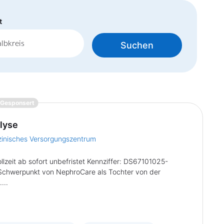
t
Suchen
{prompt.job}
Gesponsert
alyse
inisches Versorgungszentrum
llzeit ab sofort unbefristet Kennziffer: DS67101025-
hwerpunkt von NephroCare als Tochter von der
...