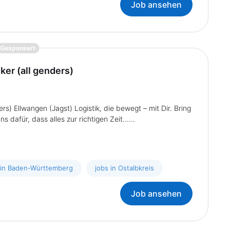
Job ansehen
{prompt.job}
Gesponsert
ker (all genders)
ers) Ellwangen (Jagst) Logistik, die bewegt – mit Dir. Bring
afür, dass alles zur richtigen Zeit......
 in Baden-Württemberg
jobs in Ostalbkreis
Job ansehen