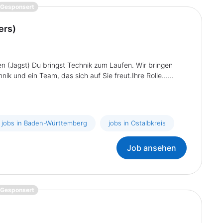
{prompt.job}
Gesponsert
ers)
gen (Jagst) Du bringst Technik zum Laufen. Wir bringen
ik und ein Team, das sich auf Sie freut.Ihre Rolle......
jobs in Baden-Württemberg
jobs in Ostalbkreis
Job ansehen
{prompt.job}
Gesponsert