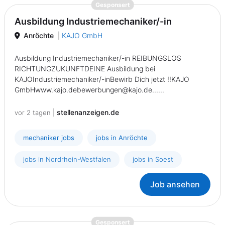
{prompt.job}
Gesponsert
Ausbildung Industriemechaniker/-in
Anröchte
|
KAJO GmbH
Ausbildung Industriemechaniker/-in REIBUNGSLOS
RICHTUNGZUKUNFTDEINE Ausbildung bei
KAJOIndustriemechaniker/-inBewirb Dich jetzt !!KAJO
GmbHwww.kajo.debewerbungen
@
kajo.de......
|
stellenanzeigen.de
vor 2 tagen
mechaniker jobs
jobs in Anröchte
jobs in Nordrhein-Westfalen
jobs in Soest
Job ansehen
{prompt.job}
Gesponsert