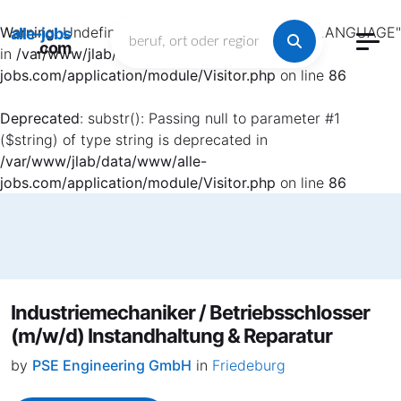
Warning
: Undefined array key "HTTP_ACCEPT_LANGUAGE"
alle-jobs
.com
in
/var/www/jlab/data/www/alle-
jobs.com/application/module/Visitor.php
on line
86
Deprecated
: substr(): Passing null to parameter #1
($string) of type string is deprecated in
/var/www/jlab/data/www/alle-
jobs.com/application/module/Visitor.php
on line
86
Industriemechaniker / Betriebsschlosser
(m/w/d) Instandhaltung & Reparatur
by
PSE Engineering GmbH
in
Friedeburg