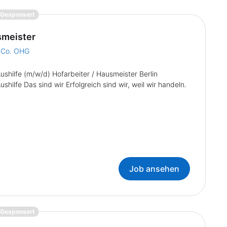
{prompt.job}
Gesponsert
smeister
 Co. OHG
ilfe (m/w/d) Hofarbeiter / Hausmeister Berlin
lfe Das sind wir Erfolgreich sind wir, weil wir handeln.
Job ansehen
{prompt.job}
Gesponsert