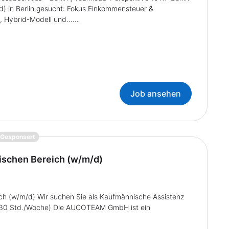
|d) in Berlin gesucht: Fokus Einkommensteuer &
 Hybrid-Modell und......
Job ansehen
{prompt.job}
Gesponsert
ischen Bereich (w/m/d)
ch (w/m/d) Wir suchen Sie als Kaufmännische Assistenz
25–30 Std./Woche) Die AUCOTEAM GmbH ist ein