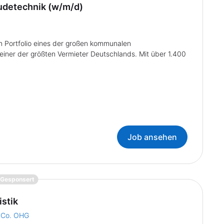
äudetechnik (w/m/d)
 Portfolio eines der großen kommunalen
ner der größten Vermieter Deutschlands. Mit über 1.400
Job ansehen
{prompt.job}
Gesponsert
istik
 Co. OHG