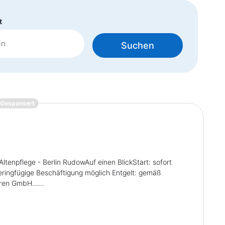
t
Suchen
{prompt.job}
Gesponsert
Altenpflege - Berlin RudowAuf einen BlickStart: sofort
eringfügige Beschäftigung möglich Entgelt: gemäß
en GmbH......