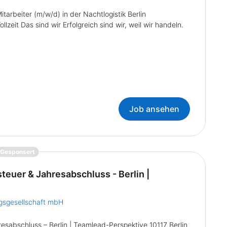
rbeiter (m/w/d) in der Nachtlogistik Berlin
it Das sind wir Erfolgreich sind wir, weil wir handeln.
Job ansehen
{prompt.job}
Gesponsert
euer & Jahresabschluss - Berlin |
gsgesellschaft mbH
sabschluss – Berlin | Teamlead-Perspektive 10117 Berlin