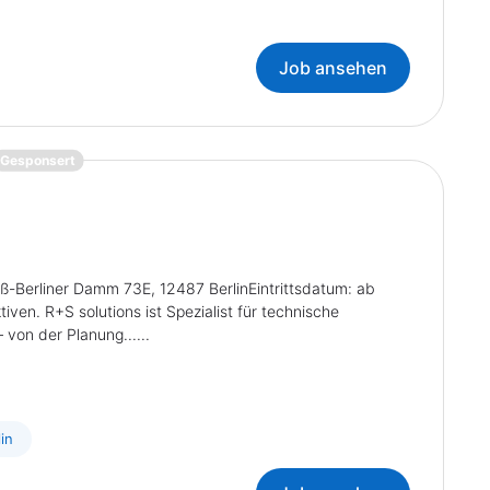
Job ansehen
{prompt.job}
Gesponsert
roß-Berliner Damm 73E, 12487 BerlinEintrittsdatum: ab
ven. R+S solutions ist Spezialist für technische
von der Planung......
lin