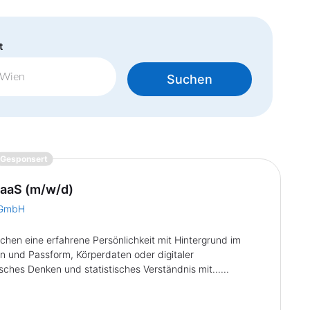
t
Suchen
{prompt.job}
Gesponsert
EaaS (m/w/d)
e GmbH
chen eine erfahrene Persönlichkeit mit Hintergrund im
n und Passform, Körperdaten oder digitaler
ches Denken und statistisches Verständnis mit......