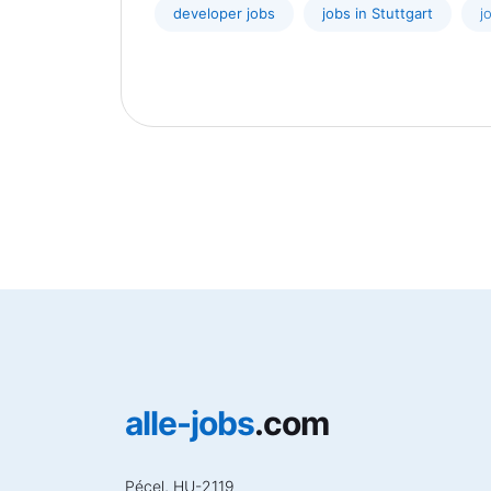
developer jobs
jobs in Stuttgart
j
alle-jobs
.com
Pécel, HU-2119